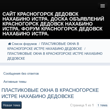
САЙТ КРАСНОГОРСК ДЕДОВСК
НАХАБИНО ИСТРА. ДОСКА ОБЪЯВЛЕНИЙ
КРАСНОГОРСК ДЕДОВСК НАХАБИНО
ИСТРА. ФОРУМ КРАСНОГОРСК ДЕДОВСК
НАХАБИНО ИСТРА.
Список форумов
ПЛАСТИКОВЫЕ ОКНА В
FAQ
Поиск
КРАСНОГОРСКЕ ИСТРЕ НАХАБИНО ДЕДОВСКЕ
Расширенный поиск
ПЛАСТИКОВЫЕ ОКНА В КРАСНОГОРСКЕ ИСТРЕ НАХАБИНО
Регистрация
ДЕДОВСКЕ
Вход
Сообщения без ответов
Активные темы
ПЛАСТИКОВЫЕ ОКНА В КРАСНОГОРСКЕ
ИСТРЕ НАХАБИНО ДЕДОВСКЕ
Новая тема
Страница
1
из
1
1 тема